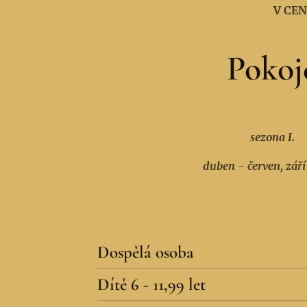
V CE
Pokoj
sezona I.
duben - červen, září 
Dospělá osoba
Dítě 6 - 11,99 let