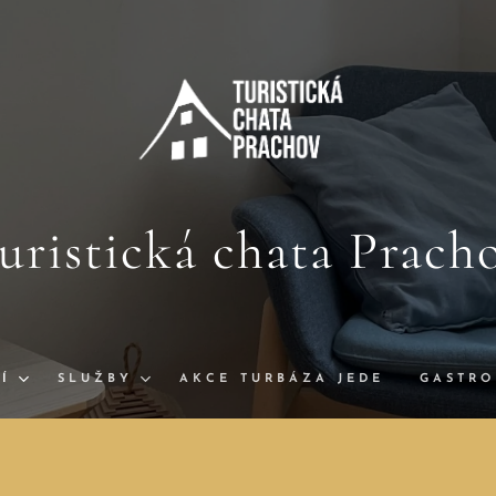
uristická chata Prach
Í
SLUŽBY
AKCE TURBÁZA JEDE
GASTR