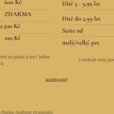
600 Kč
Dítě 3 - 5,99 let
ZDARMA
Dítě do 2,99 let
2.500 Kč
Suite od
100 Kč
malý/velký pes
uite za pokoj a noc/ jedna
Uvedené ceny jso
í.
KARAVANY
u chatou, možnost stravování.